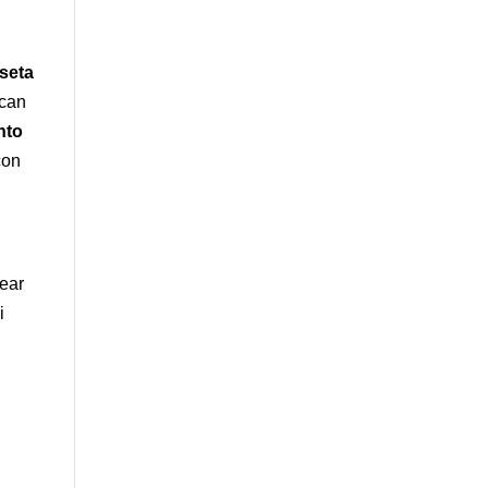
seta
ican
nto
con
rear
i