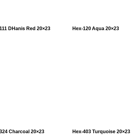
111 DHanis Red 20×23
Hex-120 Aqua 20×23
324 Charcoal 20×23
Hex-403 Turquoise 20×23