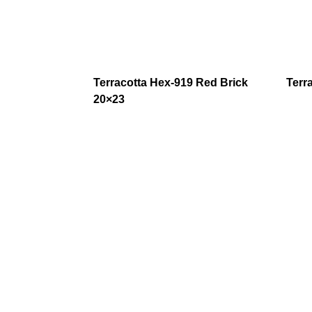
Terracotta Hex-919 Red Brick
Terr
20×23