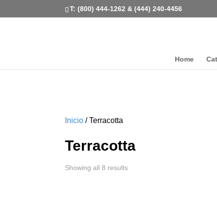
T: (800) 444-1262 & (444) 240-4456
Home
Ca
Inicio
/ Terracotta
Terracotta
Showing all 8 results