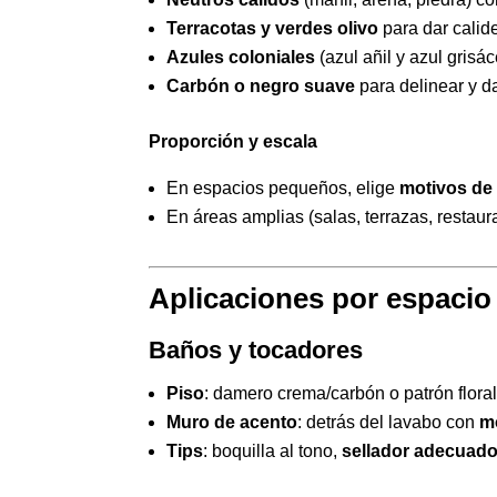
Terracotas y verdes olivo
para dar calid
Azules coloniales
(azul añil y azul grisá
Carbón o negro suave
para delinear y da
Proporción y escala
En espacios pequeños, elige
motivos de
En áreas amplias (salas, terrazas, restaur
Aplicaciones por espacio 
Baños y tocadores
Piso
: damero crema/carbón o patrón floral
Muro de acento
: detrás del lavabo con
mo
Tips
: boquilla al tono,
sellador adecuad