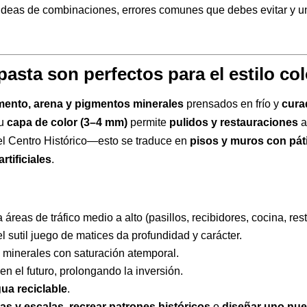
 ideas de combinaciones, errores comunes que debes evitar y 
asta son perfectos para el estilo col
ento, arena y pigmentos minerales
prensados en frío y
cura
su
capa de color (3–4 mm)
permite
pulidos y restauraciones
a
el Centro Histórico—esto se traduce en
pisos y muros con pát
artificiales
.
a áreas de tráfico medio a alto (pasillos, recibidores, cocina, res
el sutil juego de matices da profundidad y carácter.
 minerales con saturación atemporal.
en el futuro, prolongando la inversión.
ua reciclable
.
tas y escalas
,
recrear patrones históricos
o
diseñar uno nu