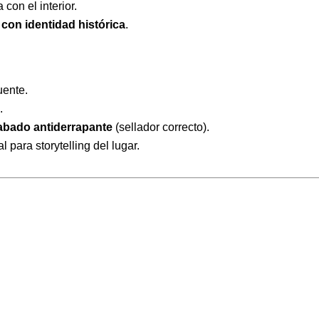
con el interior.
 con identidad histórica
.
uente.
a
.
abado antiderrapante
(sellador correcto).
 para storytelling del lugar.