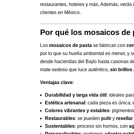
restaurantes, hoteles y más. Además, verás
clientes en México.
Por qué los mosaicos de p
Los
mosaicos de pasta
se fabrican con
cem
por lo que su huella ambiental es menor, y 
desde haciendas del Bajío hasta casonas d
mate-sedoso que luce auténtico,
sin brillos 
Ventajas clave
:
Durabilidad y larga vida útil
: ideales par
Estética artesanal
: cada pieza es única; 
Colores vibrantes y estables
: pigmentos
Restaurables
: se pueden
pulir
y
resellar
Sustentables
: proceso sin hornos, con
ag
Personalizables
: podemos
adaptar pale