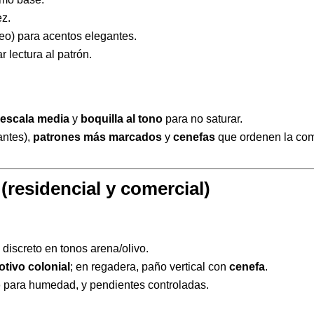
ez.
ceo) para acentos elegantes.
r lectura al patrón.
 escala media
y
boquilla al tono
para no saturar.
antes),
patrones más marcados
y
cenefas
que ordenen la com
(residencial y comercial)
 discreto en tonos arena/olivo.
tivo colonial
; en regadera, paño vertical con
cenefa
.
o
para humedad, y pendientes controladas.