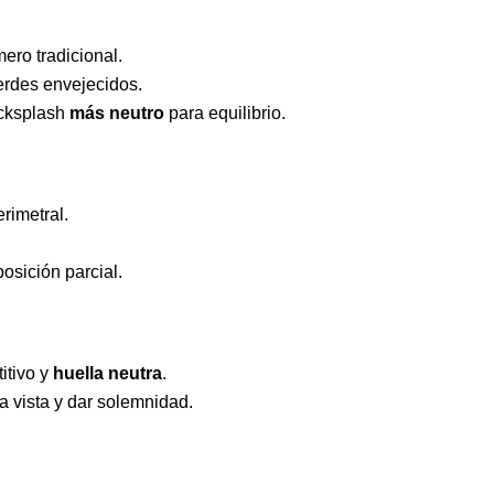
ero tradicional.
verdes envejecidos.
backsplash
más neutro
para equilibrio.
rimetral.
osición parcial.
itivo y
huella neutra
.
la vista y dar solemnidad.