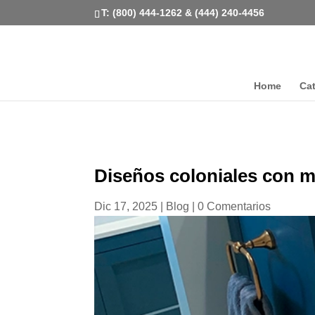
T: (800) 444-1262 & (444) 240-4456
Home
Ca
Diseños coloniales con 
Dic 17, 2025
|
Blog
|
0 Comentarios