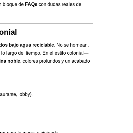
un bloque de
FAQs
con dudas reales de
onial
dos bajo agua reciclable
. No se hornean,
 lo largo del tiempo. En el estilo colonial—
ina noble
, colores profundos y un acabado
taurante, lobby).
evo
para tu marca o vivienda.