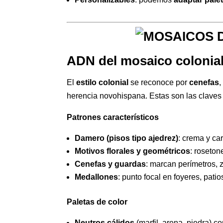
ADN del mosaico colonial
El
estilo colonial
se reconoce por
cenefas
herencia novohispana. Estas son las claves
Patrones característicos
Damero (pisos tipo ajedrez)
: crema y car
Motivos florales y geométricos
: roseton
Cenefas y guardas
: marcan perímetros, 
Medallones
: punto focal en foyeres, pati
Paletas de color
Neutros cálidos
(marfil, arena, piedra) c