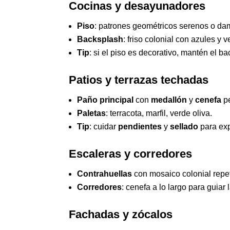
Cocinas y desayunadores
Piso
: patrones geométricos serenos o dam
Backsplash
: friso colonial con azules y 
Tip
: si el piso es decorativo, mantén el 
Patios y terrazas techadas
Paño principal
con
medallón
y
cenefa
pe
Paletas
: terracota, marfil, verde oliva.
Tip
: cuidar
pendientes
y
sellado
para exp
Escaleras y corredores
Contrahuellas
con mosaico colonial repet
Corredores
: cenefa a lo largo para guiar 
Fachadas y zócalos