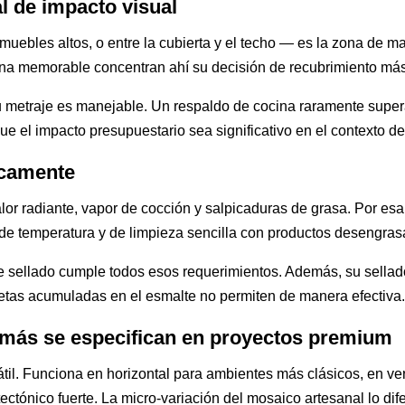
l de impacto visual
 muebles altos, o entre la cubierta y el techo — es la zona de m
cina memorable concentran ahí su decisión de recubrimiento más
u metraje es manejable. Un respaldo de cocina raramente supera 
 el impacto presupuestario sea significativo en el contexto del
icamente
alor radiante, vapor de cocción y salpicaduras de grasa. Por es
s de temperatura y de limpieza sencilla con productos desengras
te sellado cumple todos esos requerimientos. Además, su sell
etas acumuladas en el esmalte no permiten de manera efectiva
 más se especifican en proyectos premium
til. Funciona en horizontal para ambientes más clásicos, en v
ectónico fuerte. La micro-variación del mosaico artesanal lo dif