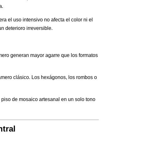
a.
 el uso intensivo no afecta el color ni el
 deterioro irreversible.
amero generan mayor agarre que los formatos
amero clásico. Los hexágonos, los rombos o
n piso de mosaico artesanal en un solo tono
.
tral