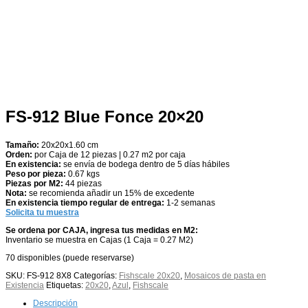
FS-912 Blue Fonce 20×20
Tamaño:
20x20x1.60 cm
Orden:
por Caja de 12 piezas | 0.27 m2 por caja
En existencia:
se envía de bodega dentro de 5 días hábiles
Peso por pieza:
0.67 kgs
Piezas por M2:
44 piezas
Nota:
se recomienda añadir un 15% de excedente
En existencia tiempo regular de entrega:
1-2 semanas
Solicita tu muestra
Se ordena por CAJA, ingresa tus medidas en M2:
Inventario se muestra en Cajas (1 Caja = 0.27 M2)
70 disponibles (puede reservarse)
SKU:
FS-912 8X8
Categorías:
Fishscale 20x20
,
Mosaicos de pasta en
Existencia
Etiquetas:
20x20
,
Azul
,
Fishscale
Descripción