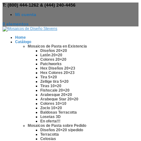
T: (800) 444-1262 & (444) 240-4456
Mi cuenta
0 elementos
Home
Catálogo
Mosaicos de Pasta en Existencia
Diseños 20×20
Latón 20×20
Colores 20×20
Patchworks
Hex Diseños 20×23
Hex Colores 20×23
Tira 5×20
Zellige tira 5×20
Tiras 10×20
Fishscale 20×20
Arabesque 20×20
Arabeque Star 20×20
Colores 10×10
Zoclo 10×20
Baldosas Terracotta
Losetas 3D
En oferta!!!
Mosaicos de Pasta sobre Pedido
Diseños 20×20 s/pedido
Terracotta
Celosias