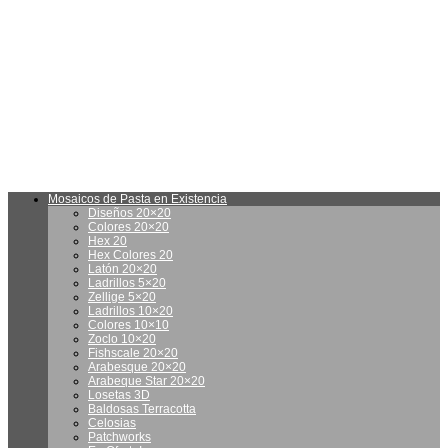
FS-909 Vert Clair 20×20
Mosaicos de Pasta en Existencia
Diseños 20×20
Colores 20×20
Hex 20
Hex Colores 20
Latón 20×20
Ladrillos 5×20
Zellige 5×20
Ladrillos 10×20
Colores 10×10
Zoclo 10×20
Fishscale 20×20
Arabesque 20×20
Arabeque Star 20×20
Losetas 3D
Baldosas Terracotta
Celosias
Patchworks