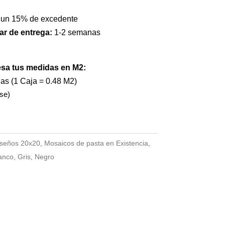
 un 15% de excedente
ar de entrega:
1-2 semanas
esa tus medidas en M2:
jas (1 Caja = 0.48 M2)
se)
seños 20x20
,
Mosaicos de pasta en Existencia
,
anco
,
Gris
,
Negro