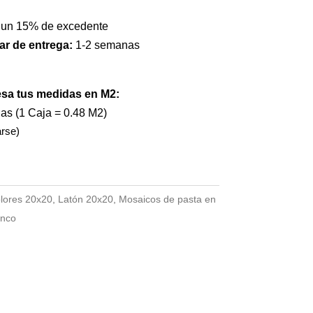
 un 15% de excedente
ar de entrega:
1-2 semanas
esa tus medidas en M2:
jas (1 Caja = 0.48 M2)
arse)
lores 20x20
,
Latón 20x20
,
Mosaicos de pasta en
anco