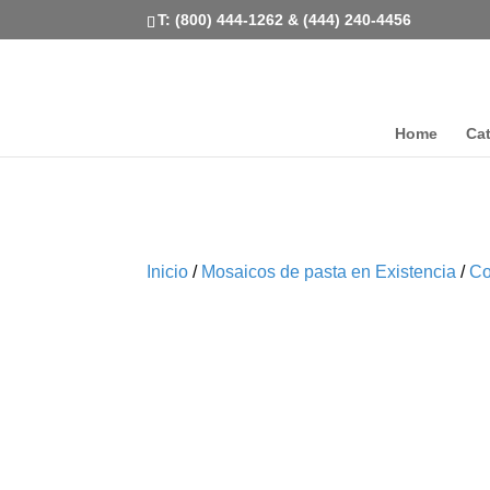
T: (800) 444-1262 & (444) 240-4456
Home
Ca
Inicio
/
Mosaicos de pasta en Existencia
/
Co