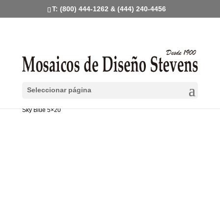
T: (800) 444-1262 & (444) 240-4456
Seleccionar página
Inicio
/
Mosaicos de pasta en Existencia
/
Tira 5x20
/ Brick S-914
Sky Blue 5×20