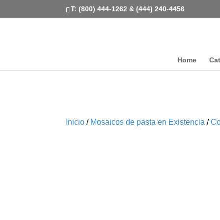
T: (800) 444-1262 & (444) 240-4456
Home
Ca
Inicio
/
Mosaicos de pasta en Existencia
/
Co