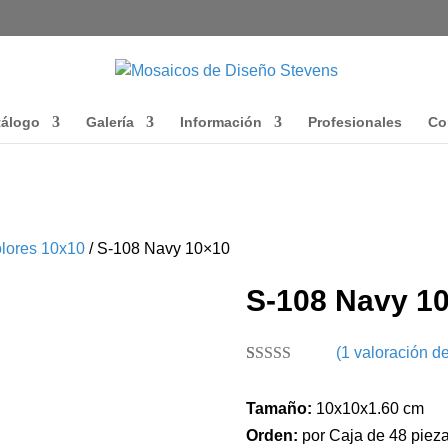
tálogo
Galería
Información
Profesionales
Co
lores 10x10
/ S-108 Navy 10×10
S-108 Navy 1
(
1
valoración de
Valorado con
1
5.00
de 5 en
Tamaño:
10x10x1.60 cm
base a
valoración de
Orden:
por Caja de 48 pieza
un cliente